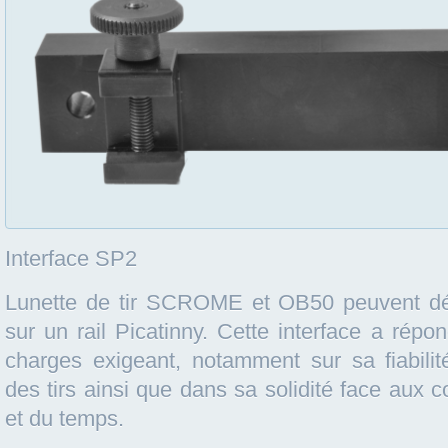
Interface SP2
Lunette de tir SCROME et OB50 peuvent d
sur un rail Picatinny. Cette interface a rép
charges exigeant, notamment sur sa fiabilit
des tirs ainsi que dans sa solidité face aux c
et du temps.