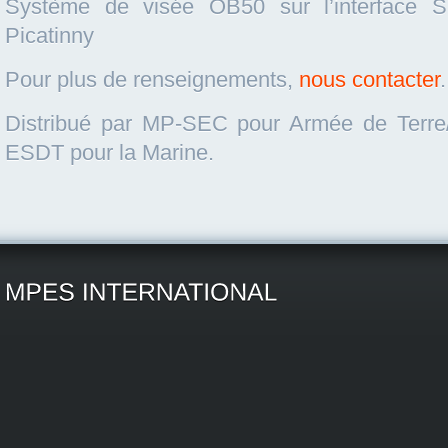
Système de visée OB50 sur l’interface S
Picatinny
Pour plus de renseignements,
nous contacter
.
Distribué par MP-SEC pour Armée de Terre/A
ESDT pour la Marine.