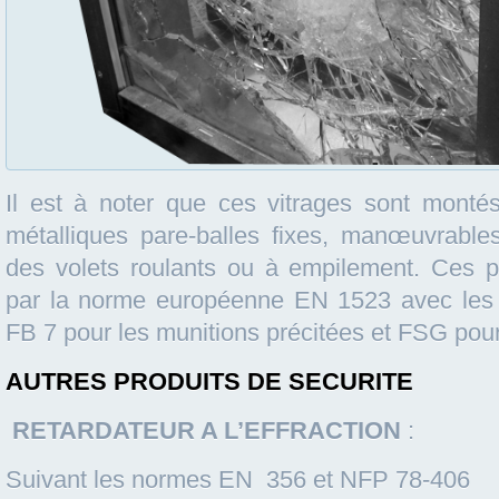
Il est à noter que ces vitrages sont monté
métalliques pare-balles fixes, manœuvrable
des volets roulants ou à empilement. Ces pr
par la norme européenne EN 1523 avec les
FB 7 pour les munitions précitées et FSG pour 
AUTRES PRODUITS DE SECURITE
RETARDATEUR A L’EFFRACTION
:
Suivant les normes EN 356 et NFP 78-406